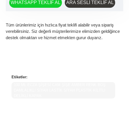
WHATSAPP TEKLIF AL
ARA SESLI TEKLIF AL
Tüm ürünlerimiz için hızlıca fiyat teklifi alabilir veya sipariş
verebilirsiniz. Siz değerli müşterilerimize elimizden geldiğince
destek olmaktan ve hizmet etmekten gurur duyarız.
Etiketler:
100 ML ECZA ŞİŞESİ CAM ŞİŞE AMBER RENK BOŞ
DAMLALIKLI SİYAH LASTİK SİYAH PLASTİK KİLİTLİ
DELİKLİ KAPAK