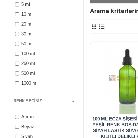
5 ml
Arama kriterler
10 ml
20 ml
30 ml
50 ml
100 ml
250 ml
500 ml
1000 ml
RENK SEÇINIZ
Amber
100 ML ECZA ŞİŞES
YEŞİL RENK BOŞ D
Beyaz
SİYAH LASTİK SİYA
KİLİTLİ DELİKL
Siyah