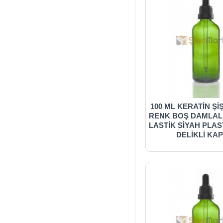
100 ML KERATİN Şİ
RENK BOŞ DAMLALI
LASTİK SİYAH PLAST
DELİKLİ KA