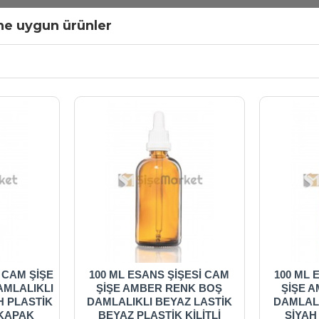
ine uygun ürünler
İ CAM ŞİŞE
100 ML ESANS ŞİŞESİ CAM
100 ML 
AMLALIKLI
ŞİŞE AMBER RENK BOŞ
ŞİŞE 
H PLASTİK
DAMLALIKLI BEYAZ LASTİK
DAMLALI
İ KAPAK
BEYAZ PLASTİK KİLİTLİ
SİYAH