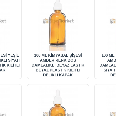
ŞESİ YEŞİL
100 ML KİMYASAL ŞİŞESİ
100 ML
KLI SİYAH
AMBER RENK BOŞ
AMB
İK KİLİTLİ
DAMLALIKLI BEYAZ LASTİK
DAMLALI
PAK
BEYAZ PLASTİK KİLİTLİ
SİYAH
DELİKLİ KAPAK
DE