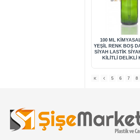
100 ML KİMYASAL
YEŞİL RENK BOŞ D
SİYAH LASTİK SİYA
KİLİTLİ DELİKL
5
6
7
8