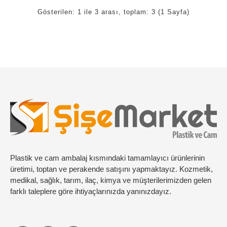
Buluşması
Gösterilen: 1 ile 3 arası, toplam: 3 (1 Sayfa)
Diffuser şişeleri, farklı üreticilerin ve markaların ihtiyaçlarına
göre birçok varyasyonla sunulur. Aşağıda en sık tercih edilen
diffuser şişe
modellerine yer verdik:
1. Klasik Cam Diffuser Şişeler
Saydam ya da yarı opak camdan üretilen bu şişeler, minimal
çizgileriyle dikkat çeker. Parfüm ya da esansın rengini
gösterebildiği için doğal ve zarif bir görünüm sunar.
2. Renkli ve Mat Cam Diffuser
Şişeleri
Plastik ve cam ambalaj kısmındaki tamamlayıcı ürünlerinin
Işığa duyarlı esanslar için tercih edilen bu şişeler, ışık
üretimi, toptan ve perakende satışını yapmaktayız. Kozmetik,
geçirmez yapısıyla içerik koruması sağlar. Aynı zamanda
medikal, sağlık, tarım, ilaç, kimya ve müşterilerimizden gelen
renkli cam seçenekleriyle markalaşma sürecinde farklılık
farklı taleplere göre ihtiyaçlarınızda yanınızdayız.
yaratır.
3. Kapaklı ve Tıpalı Şişeler