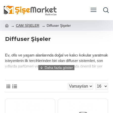
CAM ŞİŞELER
Diffuser Şişeler
Diffuser Şişeler
Ev, ofis ve yaşam alanlarında doğal ve kalıcı kokular yaratmak
isteyenlerin ilk tercihlerinden biri olan diffuser sistemleri, son
yıllarda parfümeri ve dekorasyon dünyasında önemli bir yer
edinmiştir. Bu sistemin en temel parçalarından biri ise elbette
diffuser şişeler
. Estetik tasarımı, kokuyu yayma kapasitesi
ve kullanım kolaylığı ile öne çıkan diffuser şişeleri, hem
bireysel kullanımda hem de büyük ölçekli üretimlerde
vazgeçilmez bir ambalaj türü haline gelmiştir.
Bu yazıda, diffuser şişe modellerinin özelliklerinden, kullanım
alanlarına;
toptan diffuser şişe
alım avantajlarından,
cam