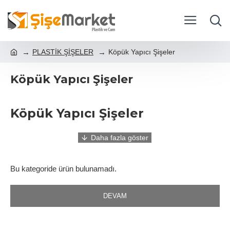
PLASTİK ŞİŞELER
Köpük Yapıcı Şişeler
Köpük Yapıcı Şişeler
Köpük Yapıcı Şişeler
Kozmetik köpük yapıcı şişeler
, kadın bakım ürünlerinde sıvı
formdaki içerikleri yumuşak ve dengeli köpüğe dönüştürerek
Bu kategoride ürün bulunamadı.
ciltle nazik bir temas sağlar. Özellikle yüz temizleme köpükleri,
intim bakım ürünleri, el ve vücut temizliği gibi hassas kullanım
DEVAM
alanlarında tercih edilen köpük yapıcı şişeler, ürünün cilt
üzerinde eşit şekilde dağılmasına yardımcı olur.
Köpük formu sayesinde ürün miktarı daha kontrollü